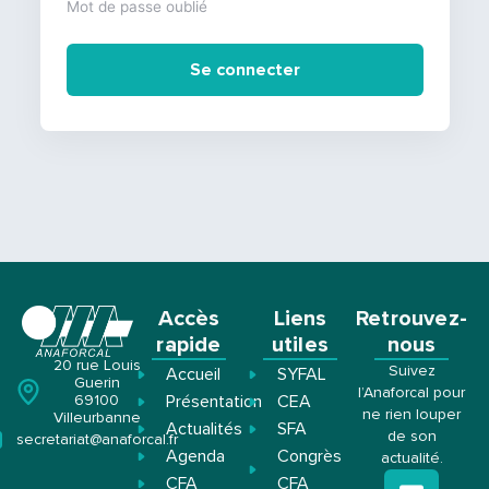
Mot de passe oublié
Se connecter
Accès
Liens
Retrouvez-
rapide
utiles
nous
20 rue Louis
Suivez
Accueil
SYFAL
Guerin
l’Anaforcal pour
Présentation
CEA
69100
ne rien louper
Villeurbanne
Actualités
SFA
de son
secretariat@anaforcal.fr
Agenda
Congrès
actualité.
CFA
CFA